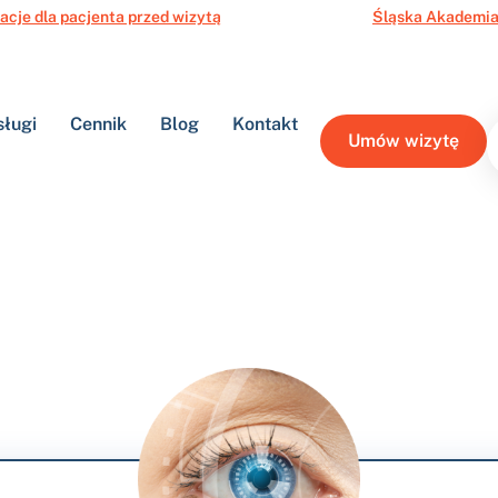
acje dla pacjenta przed wizytą
Śląska Akademia
sługi
Cennik
Blog
Kontakt
Umów wizytę