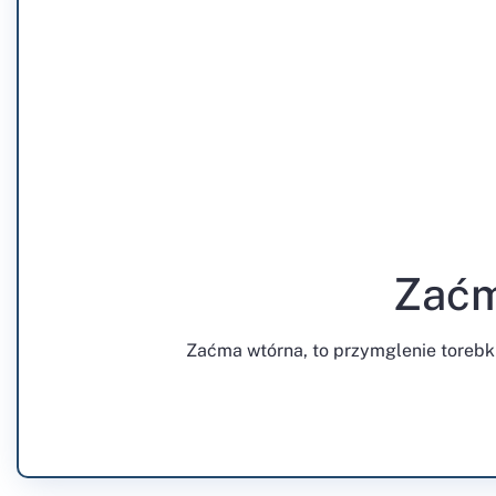
Zaćm
Zaćma wtórna, to przymglenie torebki