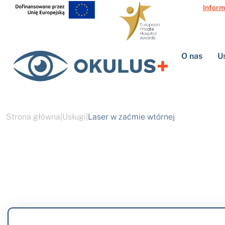
Inform
O nas
U
Strona główna
|
Usługi
|
Laser w zaćmie wtórnej