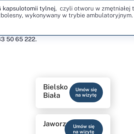
kapsulotomii tylnej
, czyli otworu w zmętniałej
ezbolesny, wykonywany w trybie ambulatoryjnym.
33 50 65 222.
Bielsko
Umów się
Biała
na wizytę
Jaworzno
Umów się
na wizytę