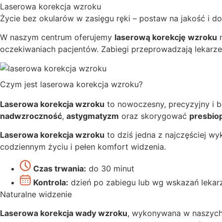
Laserowa korekcja wzroku
Życie bez okularów w zasięgu ręki – postaw na jakość i d
W naszym centrum oferujemy
laserową korekcję wzroku
n
oczekiwaniach pacjentów. Zabiegi przeprowadzają lekarze ok
Czym jest laserowa korekcja wzroku?
Laserowa korekcja wzroku
to nowoczesny, precyzyjny i b
nadwzroczność
,
astygmatyzm
oraz skorygować
presbio
Laserowa korekcja wzroku
to dziś jedna z najczęściej 
codziennym życiu i pełen komfort widzenia.
Czas trwania:
do 30 minut
Kontrola:
dzień po zabiegu lub wg wskazań lekar
Naturalne widzenie
Laserowa korekcja wady wzroku
, wykonywana w naszyc