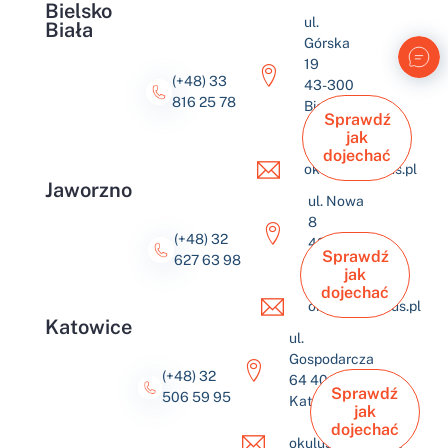
Bielsko
ul.
Biała
Górska
19
(+48) 33
43-300
816 25 78
Bielsko-
Sprawdź
Biała
jak
dojechać
okulus@okulus.pl
Jaworzno
ul. Nowa
8
(+48) 32
43-600
Sprawdź
627 63 98
Jaworzno
jak
dojechać
okulus@okulus.pl
Katowice
ul.
Gospodarcza
(+48) 32
64 40-432
Sprawdź
506 59 95
Katowice
jak
dojechać
okulus@okulus.pl