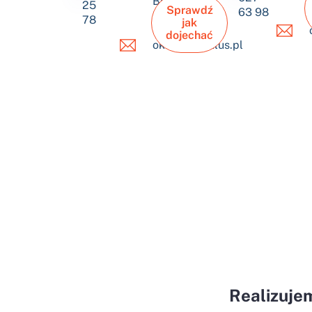
Bielsko-
25
Sprawdź
63 98
Biała
78
jak
dojechać
okulus@okulus.pl
Realizuje