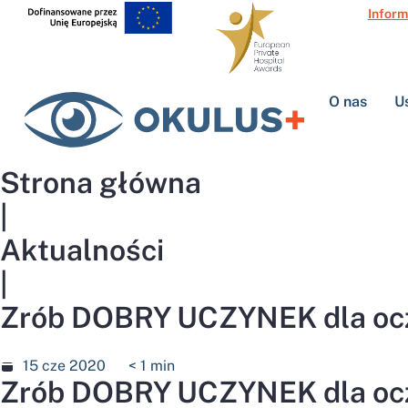
Inform
O nas
U
Strona główna
|
Aktualności
|
Zrób DOBRY UCZYNEK dla o
15 cze 2020
< 1
min
Zrób DOBRY UCZYNEK dla o