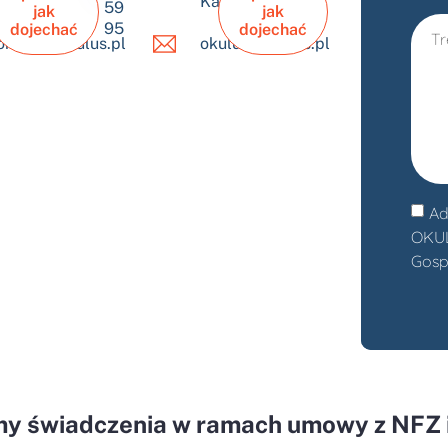
Jaworzno
Katowice
59
jak
jak
95
dojechać
dojechać
okulus@okulus.pl
okulus@okulus.pl
Ad
OKULU
Gosp
my świadczenia w ramach umowy z NFZ i