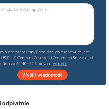
ministratorem Pani/Pana danych osobowych jest
S PLUS Centrum Okulistyki i Optometrii Sp. z o.o., ul.
odarcza 64, 40-432 Katowice,
więcej »
Wyślij wiadomość
 odpłatnie