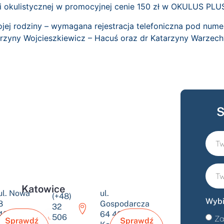
ji okulistycznej w promocyjnej cenie 150 zł w OKULUS PLU
jej rodziny – wymagana rejestracja telefoniczna pod num
arzyny Wojcieszkiewicz – Hacuś oraz dr Katarzyny Warzech
S
Katowice
ul. Nowa
ul.
(+48)
Wybi
8
Gospodarcza
32
43-600
64 40-432
506
Za
Sprawdź
Sprawdź