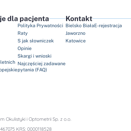
je dla pacjenta
Kontakt
Polityka Prywatności
Bielsko Biała
E-rejestracja
Raty
Jaworzno
S jak słowniczek
Katowice
Opinie
Skargi i wnioski
letnich
Najczęściej zadawane
opejskie
pytania (FAQ)
 Okulistyki i Optometrii Sp. z o.o.
2467075 KRS: 0000118528