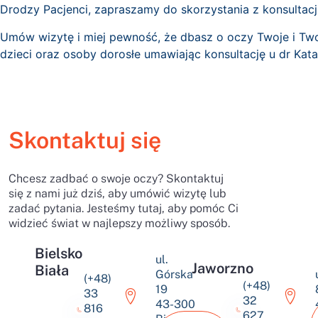
Drodzy Pacjenci, zapraszamy do skorzystania z konsultac
Umów wizytę i miej pewność, że dbasz o oczy Twoje i Two
dzieci oraz osoby dorosłe umawiając konsultację u dr Kat
Skontaktuj się
Chcesz zadbać o swoje oczy? Skontaktuj
się z nami już dziś, aby umówić wizytę lub
zadać pytania. Jesteśmy tutaj, aby pomóc Ci
widzieć świat w najlepszy możliwy sposób.
Bielsko
ul.
Jaworzno
Biała
Górska
(+48)
(+48)
19
33
32
43-300
816
627