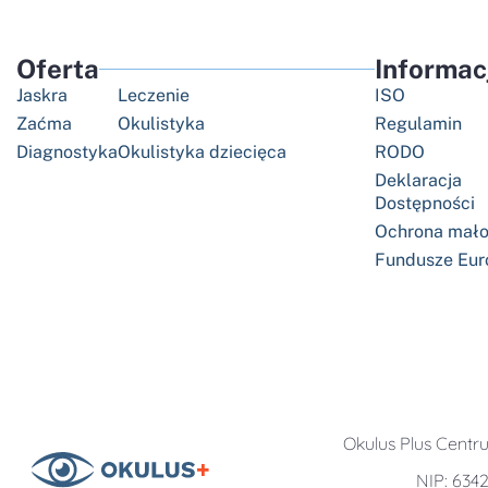
Oferta
Informac
Jaskra
Leczenie
ISO
Zaćma
Okulistyka
Regulamin
Diagnostyka
Okulistyka dziecięca
RODO
Deklaracja
Dostępności
Ochrona mało
Fundusze Eur
Okulus Plus Centrum
NIP: 634