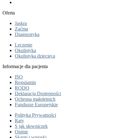
Oferta
Jaskra
Zaćma
Diagnostyka
Leczenie
Okulistyka
Okulistyka dziecięca
Informacje dla pacjenta
ISO
Regulamin
RODO
Deklaracja Dostępności
Ochrona małoletnich
Fundusze Europejskie
Polityka Prywatności
Raty
S jak słowniczek
Opinie
Skargi i wnioski