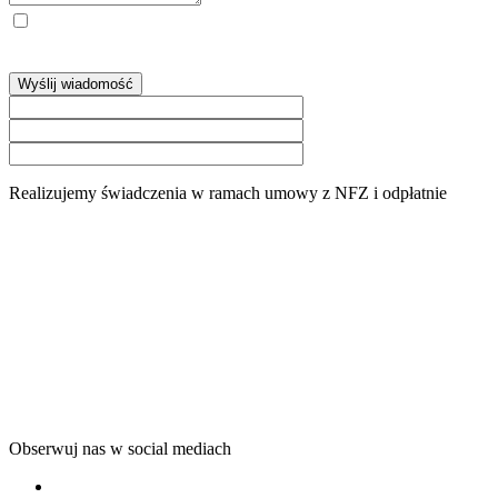
Administratorem Pani/Pana danych osobowych jest OKULUS
PLUS Centrum Okulistyki i Optometrii Sp. z o.o., ul. Gospodarcza
64, 40-432 Katowice,
więcej »
Wyślij wiadomość
Realizujemy świadczenia w ramach umowy z NFZ i odpłatnie
Obserwuj nas w social mediach