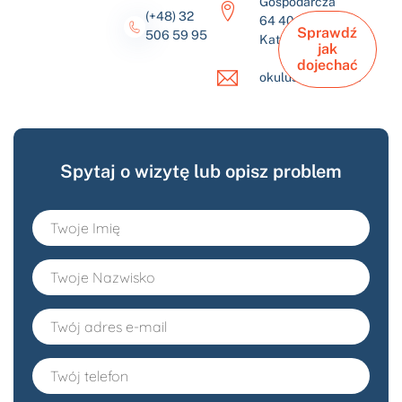
Gospodarcza
(+48) 32
64 40-432
Sprawdź
506 59 95
Katowice
jak
dojechać
okulus@okulus.pl
Spytaj o wizytę lub opisz problem