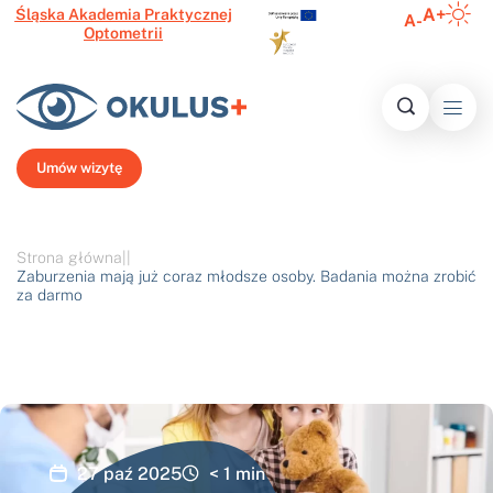
A+
Śląska Akademia Praktycznej
A-
Optometrii
Inform
Histo
Ofert
Media o 
Najczęście
N
Umów wizytę
Strona główna
|
|
Zaburzenia mają już coraz młodsze osoby. Badania można zrobić
za darmo
27 paź 2025
< 1
min