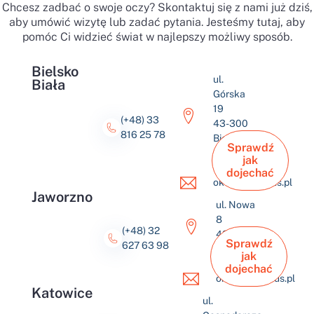
Chcesz zadbać o swoje oczy? Skontaktuj się z nami już dziś,
aby umówić wizytę lub zadać pytania. Jesteśmy tutaj, aby
pomóc Ci widzieć świat w najlepszy możliwy sposób.
Bielsko
ul.
Biała
Górska
19
(+48) 33
43-300
816 25 78
Bielsko-
Sprawdź
Biała
jak
dojechać
okulus@okulus.pl
Jaworzno
ul. Nowa
8
(+48) 32
43-600
Sprawdź
627 63 98
Jaworzno
jak
dojechać
okulus@okulus.pl
Katowice
ul.