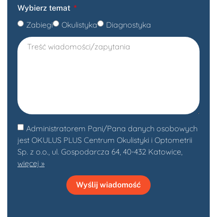
Wybierz temat
Zabiegi
Okulistyka
Diagnostyka
Administratorem Pani/Pana danych osobowych
jest OKULUS PLUS Centrum Okulistyki i Optometrii
Sp. z o.o., ul. Gospodarcza 64, 40-432 Katowice,
więcej »
Wyślij wiadomość