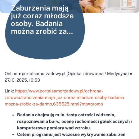
Zaburzenia mają
już coraz młodsze
osoby. Badania
można zrobić za
darmo
Online ● portalsamorzadowy.pl (Opieka zdrowotna / Medycyna) ●
27.10. 2025, 10:53
Link:
https://www.portalsamorzadowy.pl/ochrona-
zdrowia/zaburzenia-maja-juz-coraz-mlodsze-osoby-badania-
mozna-zrobic-za-darmo,635525.html?mp=promo
Badania obejmują m.in. testy ostrości widzenia,
rozpoznawania barw, ocenę ruchomości gałek ocznych i
komputerowe pomiary wad wzroku.
Celem programu jest wczesne wykrywanie zaburzeń