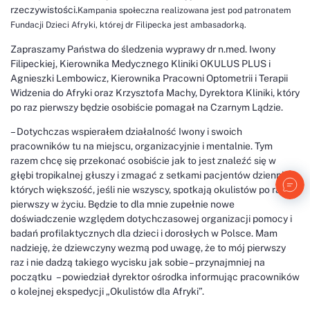
rzeczywistości.
Kampania społeczna realizowana jest pod patronatem
Fundacji Dzieci Afryki, której dr Filipecka jest ambasadorką.
Zapraszamy Państwa do śledzenia wyprawy dr n.med. Iwony
Filipeckiej, Kierownika Medycznego Kliniki OKULUS PLUS i
Agnieszki Lembowicz, Kierownika Pracowni Optometrii i Terapii
Widzenia do Afryki oraz Krzysztofa Machy, Dyrektora Kliniki, który
po raz pierwszy będzie osobiście pomagał na Czarnym Lądzie.
– Dotychczas wspierałem działalność Iwony i swoich
pracowników tu na miejscu, organizacyjnie i mentalnie. Tym
razem chcę się przekonać osobiście jak to jest znaleźć się w
głębi tropikalnej głuszy i zmagać z setkami pacjentów dziennie, z
których większość, jeśli nie wszyscy, spotkają okulistów po raz
pierwszy w życiu. Będzie to dla mnie zupełnie nowe
doświadczenie względem dotychczasowej organizacji pomocy i
badań profilaktycznych dla dzieci i dorosłych w Polsce. Mam
nadzieję, że dziewczyny wezmą pod uwagę, że to mój pierwszy
raz i nie dadzą takiego wycisku jak sobie – przynajmniej na
początku – powiedział dyrektor ośrodka informując pracowników
o kolejnej ekspedycji „Okulistów dla Afryki”.