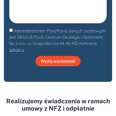
Administratorem Pani/Pana danych osobowych
jest OKULUS PLUS Centrum Okulistyki i Optometrii
Sp. z o.o., ul. Gospodarcza 64, 40-432 Katowice,
więcej »
Wyślij wiadomość
Realizujemy świadczenia w ramach
umowy z NFZ i odpłatnie