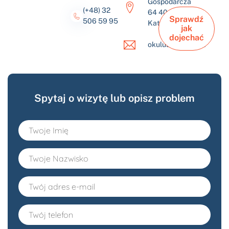
Gospodarcza
(+48) 32
64 40-432
Sprawdź
506 59 95
Katowice
jak
dojechać
okulus@okulus.pl
Spytaj o wizytę lub opisz problem