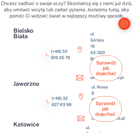
Chcesz zadbać o swoje oczy? Skontaktuj się z nami już dziś,
aby umówić wizytę lub zadać pytania. Jesteśmy tutaj, aby
pomóc Ci widzieć świat w najlepszy możliwy sposób.
Bielsko
ul.
Biała
Górska
19
(+48) 33
43-300
816 25 78
Bielsko-
Sprawdź
Biała
jak
dojechać
okulus@okulus.pl
Jaworzno
ul. Nowa
8
(+48) 32
43-600
Sprawdź
627 63 98
Jaworzno
jak
dojechać
okulus@okulus.pl
Katowice
ul.