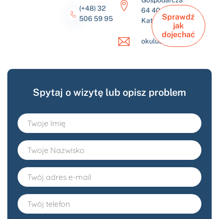
Gospodarcza
(+48) 32
64 40-432
Sprawdź
506 59 95
Katowice
jak
dojechać
okulus@okulus.pl
Spytaj o wizytę lub opisz problem