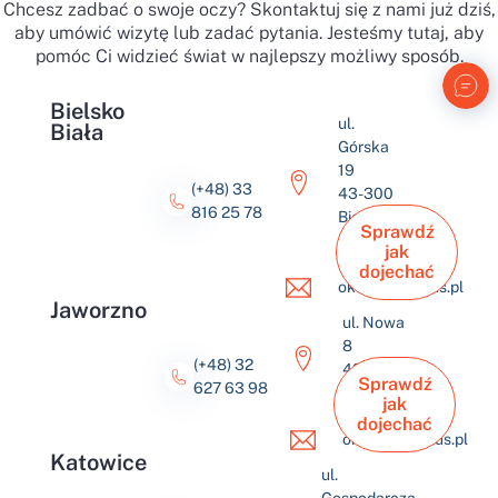
Chcesz zadbać o swoje oczy? Skontaktuj się z nami już dziś,
aby umówić wizytę lub zadać pytania. Jesteśmy tutaj, aby
pomóc Ci widzieć świat w najlepszy możliwy sposób.
Bielsko
ul.
Biała
Górska
19
(+48) 33
43-300
816 25 78
Bielsko-
Sprawdź
Biała
jak
dojechać
okulus@okulus.pl
Jaworzno
ul. Nowa
8
(+48) 32
43-600
Sprawdź
627 63 98
Jaworzno
jak
dojechać
okulus@okulus.pl
Katowice
ul.