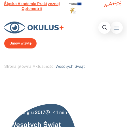
A+
Śląska Akademia Praktycznej
A-
Optometrii
Inform
Histo
Ofert
Media o 
Najczęście
N
Umów wizytę
Strona główna
|
Aktualności
|
Wesołych Świąt
22 gru 2017
< 1
min
Wesołych Świąt