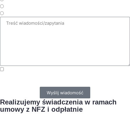
Zabiegi
Okulistyka
Diagnostyka
Administratorem Pani/Pana danych osobowych jest
OKULUS PLUS Centrum Okulistyki i Optometrii Sp. z o.o.,
ul. Gospodarcza 64, 40-432 Katowice,
więcej »
Wyślij wiadomość
Realizujemy świadczenia w ramach
umowy z NFZ i odpłatnie