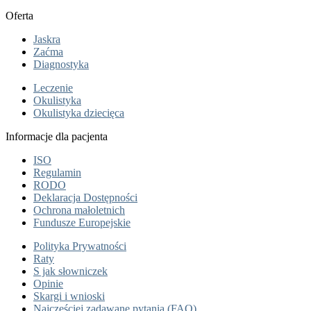
Oferta
Jaskra
Zaćma
Diagnostyka
Leczenie
Okulistyka
Okulistyka dziecięca
Informacje dla pacjenta
ISO
Regulamin
RODO
Deklaracja Dostępności
Ochrona małoletnich
Fundusze Europejskie
Polityka Prywatności
Raty
S jak słowniczek
Opinie
Skargi i wnioski
Najczęściej zadawane pytania (FAQ)