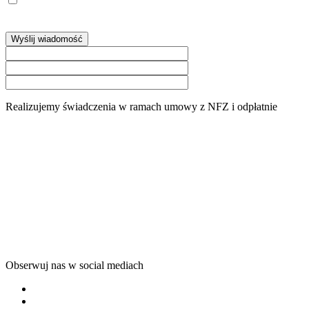
Administratorem Pani/Pana danych osobowych jest OKULUS
PLUS Centrum Okulistyki i Optometrii Sp. z o.o., ul. Gospodarcza
64, 40-432 Katowice,
więcej »
Wyślij wiadomość
Realizujemy świadczenia w ramach umowy z NFZ i odpłatnie
Obserwuj nas w social mediach