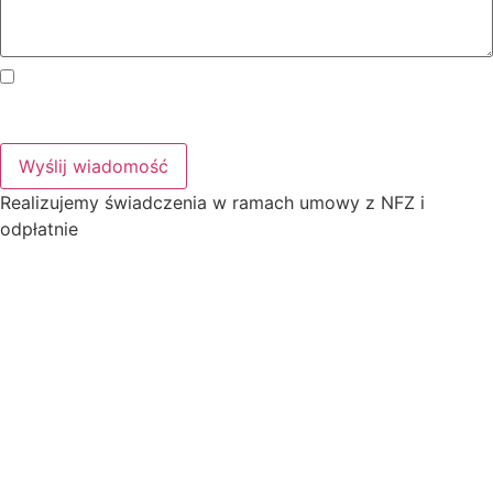
Administratorem Pani/Pana danych osobowych jest
OKULUS PLUS Centrum Okulistyki i Optometrii Sp. z o.o.,
ul. Gospodarcza 64, 40-432 Katowice,
więcej »
Wyślij wiadomość
Realizujemy świadczenia w ramach umowy z NFZ i
odpłatnie