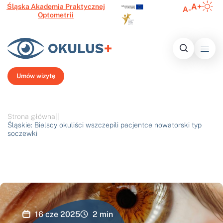
A+
Śląska Akademia Praktycznej
A-
Optometrii
Inform
Histo
Ofert
Media o 
Najczęście
N
Umów wizytę
Strona główna
|
|
Śląskie: Bielscy okuliści wszczepili pacjentce nowatorski typ
soczewki
16 cze 2025
2
min