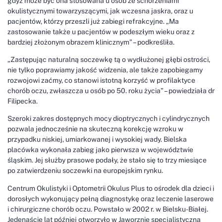
gdyż może być ona stosowana u osób ze schorzeniami
okulistycznymi towarzyszącymi, jak wczesna jaskra, oraz u
pacjentów, którzy przeszli już zabiegi refrakcyjne. „Ma
zastosowanie także u pacjentów w podeszłym wieku oraz z
bardziej złożonym obrazem klinicznym” – podkreśliła.
„Zastępując naturalną soczewkę tą o wydłużonej głębi ostrości,
nie tylko poprawiamy jakość widzenia, ale także zapobiegamy
rozwojowi zaćmy, co stanowi istotną korzyść w profilaktyce
chorób oczu, zwłaszcza u osób po 50. roku życia” – powiedziała dr
Filipecka.
Szeroki zakres dostępnych mocy dioptrycznych i cylindrycznych
pozwala jednocześnie na skuteczną korekcję wzroku w
przypadku niskiej, umiarkowanej i wysokiej wady. Bielska
placówka wykonała zabieg jako pierwsza w województwie
śląskim. Jej służby prasowe podały, że stało się to trzy miesiące
po zatwierdzeniu soczewki na europejskim rynku.
Centrum Okulistyki i Optometrii Okulus Plus to ośrodek dla dzieci i
dorosłych wykonujący pełną diagnostykę oraz leczenie laserowe
i chirurgiczne chorób oczu. Powstało w 2002 r. w Bielsku-Białej.
Jedenaście lat później otworzyło w Jaworznie specjalistyczną