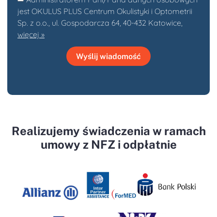
jest OKULUS PLUS Centrum Okulistyki i Optometrii
Sp. z o.o., ul. Gospodarcza 64, 40-432 Katowice,
więcej »
Wyślij wiadomość
Realizujemy świadczenia w ramach
umowy z NFZ i odpłatnie