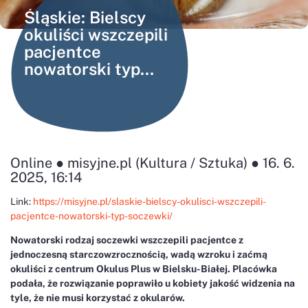
Śląskie: Bielscy
okuliści wszczepili
pacjentce
nowatorski typ
soczewki
Online ● misyjne.pl (Kultura / Sztuka) ● 16. 6.
2025, 16:14
Link:
https://misyjne.pl/slaskie-bielscy-okulisci-wszczepili-
pacjentce-nowatorski-typ-soczewki/
Nowatorski rodzaj soczewki wszczepili pacjentce z
jednoczesną starczowzrocznością, wadą wzroku i zaćmą
okuliści z centrum Okulus Plus w Bielsku-Białej. Placówka
podała, że rozwiązanie poprawiło u kobiety jakość widzenia na
tyle, że nie musi korzystać z okularów.