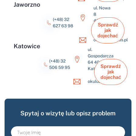
Jaworzno
ul. Nowa
8
(+48) 32
43-600
Sprawdź
627 63 98
Jaworzno
jak
dojechać
okulus@okulus.pl
Katowice
ul.
Gospodarcza
(+48) 32
64 40-432
Sprawdź
506 59 95
Katowice
jak
dojechać
okulus@okulus.pl
Spytaj o wizytę lub opisz problem