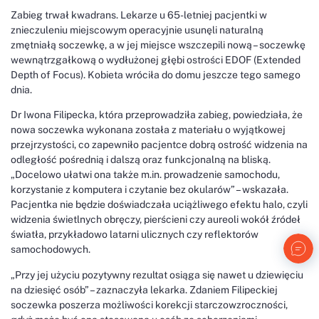
Zabieg trwał kwadrans. Lekarze u 65-letniej pacjentki w
znieczuleniu miejscowym operacyjnie usunęli naturalną
zmętniałą soczewkę, a w jej miejsce wszczepili nową – soczewkę
wewnątrzgałkową o wydłużonej głębi ostrości EDOF (Extended
Depth of Focus). Kobieta wróciła do domu jeszcze tego samego
dnia.
Dr Iwona Filipecka, która przeprowadziła zabieg, powiedziała, że
nowa soczewka wykonana została z materiału o wyjątkowej
przejrzystości, co zapewniło pacjentce dobrą ostrość widzenia na
odległość pośrednią i dalszą oraz funkcjonalną na bliską.
„Docelowo ułatwi ona także m.in. prowadzenie samochodu,
korzystanie z komputera i czytanie bez okularów” – wskazała.
Pacjentka nie będzie doświadczała uciążliwego efektu halo, czyli
widzenia świetlnych obręczy, pierścieni czy aureoli wokół źródeł
światła, przykładowo latarni ulicznych czy reflektorów
samochodowych.
„Przy jej użyciu pozytywny rezultat osiąga się nawet u dziewięciu
na dziesięć osób” – zaznaczyła lekarka. Zdaniem Filipeckiej
soczewka poszerza możliwości korekcji starczowzroczności,