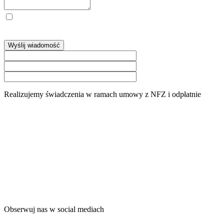
Administratorem Pani/Pana danych osobowych jest OKULUS
PLUS Centrum Okulistyki i Optometrii Sp. z o.o., ul. Gospodarcza
64, 40-432 Katowice,
więcej »
Wyślij wiadomość
Realizujemy świadczenia w ramach umowy z NFZ i odpłatnie
Obserwuj nas w social mediach