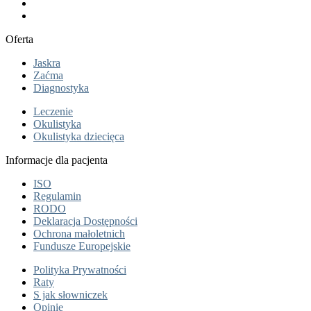
Oferta
Jaskra
Zaćma
Diagnostyka
Leczenie
Okulistyka
Okulistyka dziecięca
Informacje dla pacjenta
ISO
Regulamin
RODO
Deklaracja Dostępności
Ochrona małoletnich
Fundusze Europejskie
Polityka Prywatności
Raty
S jak słowniczek
Opinie