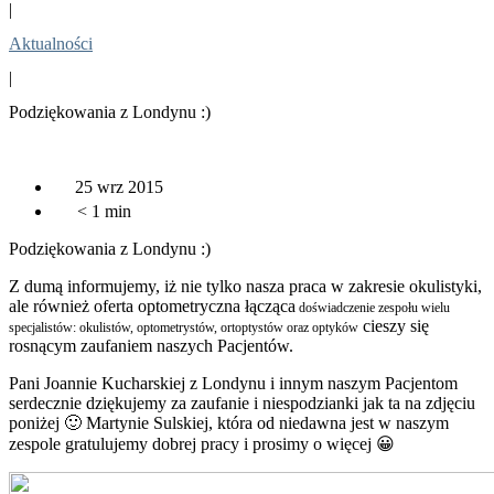
|
Aktualności
|
Podziękowania z Londynu :)
25 wrz 2015
< 1
min
Podziękowania z Londynu :)
Z dumą informujemy, iż nie tylko nasza praca w zakresie okulistyki,
ale również oferta optometryczna łącząca
doświadczenie zespołu wielu
cieszy się
specjalistów: okulistów, optometrystów, ortoptystów oraz optyków
rosnącym zaufaniem naszych Pacjentów.
Pani Joannie Kucharskiej z Londynu i innym naszym Pacjentom
serdecznie dziękujemy za zaufanie i niespodzianki jak ta na zdjęciu
poniżej 🙂 Martynie Sulskiej, która od niedawna jest w naszym
zespole gratulujemy dobrej pracy i prosimy o więcej 😀