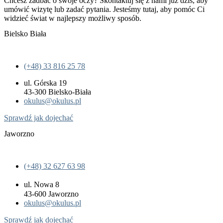
Chcesz zadbać o swoje oczy? Skontaktuj się z nami już dziś, aby
umówić wizytę lub zadać pytania. Jesteśmy tutaj, aby pomóc Ci
widzieć świat w najlepszy możliwy sposób.
Bielsko Biała
(+48) 33 816 25 78
ul. Górska 19
43-300 Bielsko-Biała
okulus@okulus.pl
Sprawdź jak dojechać
Jaworzno
(+48) 32 627 63 98
ul. Nowa 8
43-600 Jaworzno
okulus@okulus.pl
Sprawdź jak dojechać