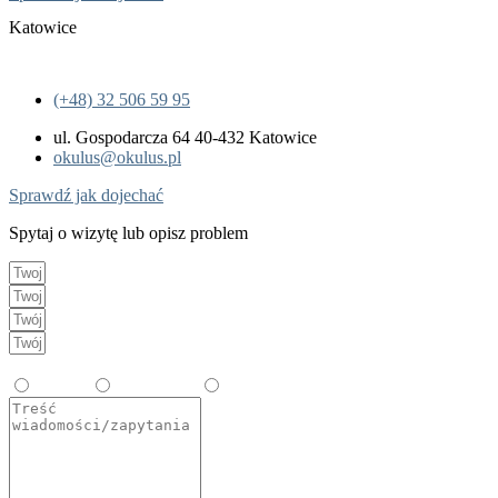
Katowice
(+48) 32 506 59 95
ul. Gospodarcza 64 40-432 Katowice
okulus@okulus.pl
Sprawdź jak dojechać
Spytaj o wizytę lub opisz problem
Wybierz temat
Zabiegi
Okulistyka
Diagnostyka