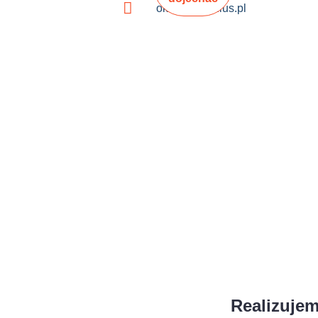
okulus@okulus.pl
Realizuje