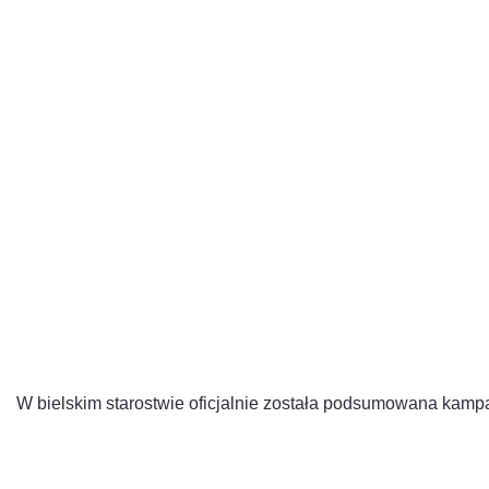
Podsumowano szkoł
zdrowego widzenia w
powiecie
W bielskim starostwie oficjalnie została podsumowana kampan