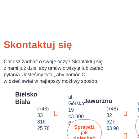
Skontaktuj się
Chcesz zadbać o swoje oczy? Skontaktuj się
z nami już dziś, aby umówić wizytę lub zadać
pytania. Jesteśmy tutaj, aby pomóc Ci
widzieć świat w najlepszy możliwy sposób.
Bielsko
ul.
Jaworzno
Biała
Górska
(+48)
(+48)
19
33
32
43-300
816
627
Bielsko-
Sprawdź
25 78
63 98
Biała
jak
dojechać