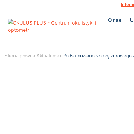
Inform
O nas
U
Strona główna
|
Aktualności
|
Podsumowano szkołę zdrowego w
5 lip 2012
< 1
min