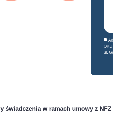
Ad
OKUL
ul. 
my świadczenia w ramach umowy z NFZ i