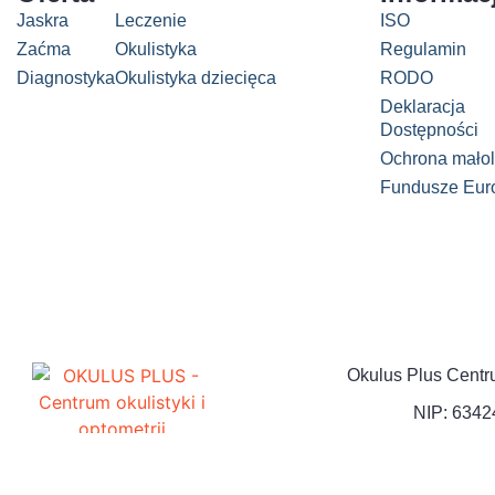
Jaskra
Leczenie
ISO
Zaćma
Okulistyka
Regulamin
Diagnostyka
Okulistyka dziecięca
RODO
Deklaracja
Dostępności
Ochrona małol
Fundusze Euro
Okulus Plus Centrum
NIP: 634