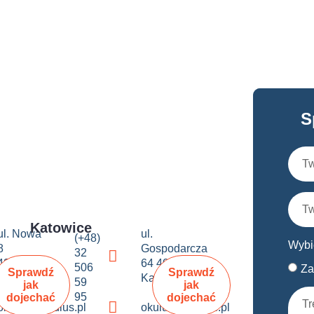
S
Katowice
ul. Nowa
ul.
(+48)
Wybi
8
Gospodarcza
32
43-600
64 40-432
506
Za
Sprawdź
Sprawdź
Jaworzno
Katowice
59
jak
jak
95
dojechać
dojechać
okulus@okulus.pl
okulus@okulus.pl