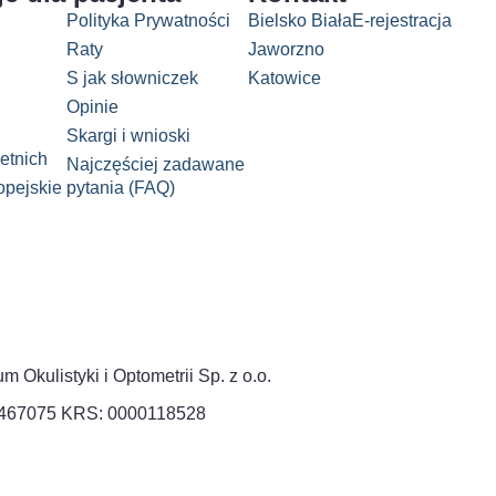
Polityka Prywatności
Bielsko Biała
E-rejestracja
Raty
Jaworzno
S jak słowniczek
Katowice
Opinie
Skargi i wnioski
etnich
Najczęściej zadawane
pejskie
pytania (FAQ)
 Okulistyki i Optometrii Sp. z o.o.
2467075 KRS: 0000118528