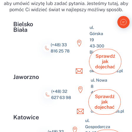
aby umówić wizytę lub zadać pytania. Jesteśmy tutaj, aby
pomóc Ci widzieć świat w najlepszy możliwy sposób.
Bielsko
ul.
Biała
Górska
19
(+48) 33
43-300
816 25 78
Bielsko-
Sprawdź
Biała
jak
dojechać
okulus@okulus.pl
Jaworzno
ul. Nowa
8
(+48) 32
43-600
Sprawdź
627 63 98
Jaworzno
jak
dojechać
okulus@okulus.pl
Katowice
ul.
Gospodarcza
(+48) 32