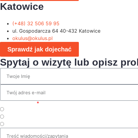
Katowice
(+48) 32 506 59 95
ul. Gospodarcza 64 40-432 Katowice
okulus@okulus.pl
Sprawdź jak dojechać
Spytaj o wizytę lub opisz pr
Wybierz temat
Zabiegi
Okulistyka
Diagnostyka