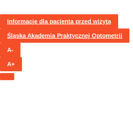
Informacje dla pacjenta przed wizytą
Śląska Akademia Praktycznej Optometrii
A-
A+