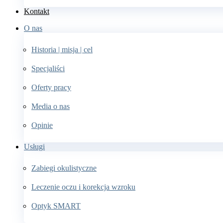
Kontakt
O nas
Historia | misja | cel
Specjaliści
Oferty pracy
Media o nas
Opinie
Usługi
Zabiegi okulistyczne
Leczenie oczu i korekcja wzroku
Optyk SMART