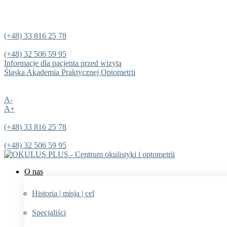
Przejdź
do
treści
(+48) 33 816 25 78
(+48) 32 506 59 95
Informacje dla pacjenta przed wizytą
Śląska Akademia Praktycznej Optometrii
A-
A+
(+48) 33 816 25 78
(+48) 32 506 59 95
O nas
Historia | misja | cel
Specjaliści