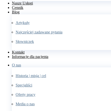
Nasze Usługi
Cennik
Blog
Artykuły
Najczęściej zadawane pytania
Słowniczek
Kontakt
Informacje dla pacjenta
O nas
Historia | misja | cel
Specjaliści
Oferty pracy
Media o nas