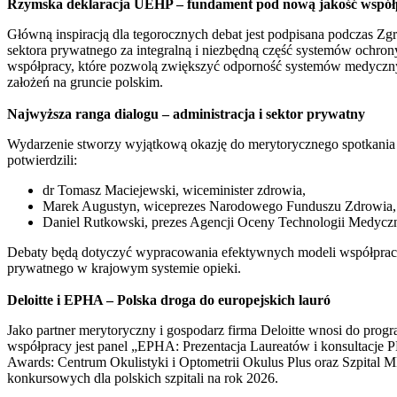
Rzymska deklaracja UEHP – fundament pod nową jakość współ
Główną inspiracją dla tegorocznych debat jest podpisana podczas Z
sektora prywatnego za integralną i niezbędną część systemów ochro
współpracy, które pozwolą zwiększyć odporność systemów medycznyc
założeń na gruncie polskim.
Najwyższa ranga dialogu – administracja i sektor prywatny
Wydarzenie stworzy wyjątkową okazję do merytorycznego spotkania k
potwierdzili:
dr Tomasz Maciejewski, wiceminister zdrowia,
Marek Augustyn, wiceprezes Narodowego Funduszu Zdrowia,
Daniel Rutkowski, prezes Agencji Oceny Technologii Medyczny
Debaty będą dotyczyć wypracowania efektywnych modeli współpracy 
prywatnego w krajowym systemie opieki.
Deloitte i EPHA – Polska droga do europejskich lauró
Jako partner merytoryczny i gospodarz firma Deloitte wnosi do prog
współpracy jest panel „EPHA: Prezentacja Laureatów i konsultacje P
Awards: Centrum Okulistyki i Optometrii Okulus Plus oraz Szpita
konkursowych dla polskich szpitali na rok 2026.