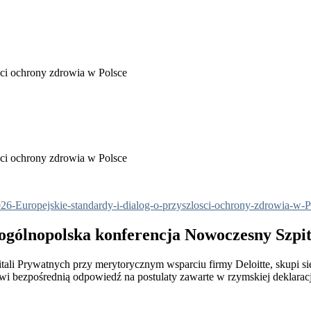
ści ochrony zdrowia w Polsce
ści ochrony zdrowia w Polsce
26-Europejskie-standardy-i-dialog-o-przyszlosci-ochrony-zdrowia-w-
 ogólnopolska konferencja Nowoczesny Szpit
ali Prywatnych przy merytorycznym wsparciu firmy Deloitte, skupi się
wi bezpośrednią odpowiedź na postulaty zawarte w rzymskiej deklara