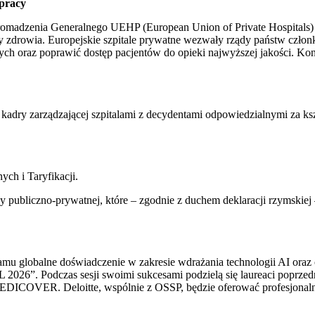
pracy
gromadzenia Generalnego UEHP (European Union of Private Hospitals) 
ny zdrowia. Europejskie szpitale prywatne wezwały rządy państw czł
h oraz poprawić dostęp pacjentów do opieki najwyższej jakości. Kon
adry zarządzającej szpitalami z decydentami odpowiedzialnymi za ks
ch i Taryfikacji.
publiczno-prywatnej, które – zgodnie z duchem deklaracji rzymskiej
ramu globalne doświadczenie w zakresie wdrażania technologii AI ora
L 2026”. Podczas sesji swoimi sukcesami podzielą się laureaci poprzed
l MEDICOVER. Deloitte, wspólnie z OSSP, będzie oferować profesjon