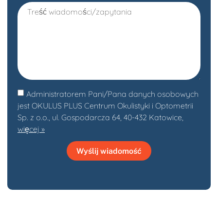
Administratorem Pani/Pana danych osobowych
jest OKULUS PLUS Centrum Okulistyki i Optometrii
Sp. z o.o., ul. Gospodarcza 64, 40-432 Katowice,
więcej »
Wyślij wiadomość