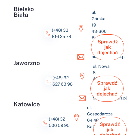
Bielsko
ul.
Biała
Górska
19
(+48) 33
43-300
816 25 78
Bielsko-
Sprawdź
Biała
jak
dojechać
okulus@okulus.pl
Jaworzno
ul. Nowa
8
(+48) 32
43-600
Sprawdź
627 63 98
Jaworzno
jak
dojechać
okulus@okulus.pl
Katowice
ul.
Gospodarcza
(+48) 32
64 40-432
Sprawdź
506 59 95
Katowice
jak