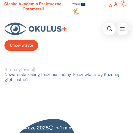
A+
Śląska Akademia Praktycznej
A-
Optometrii
Inform
Histo
Ofert
Media o 
Najczęście
N
Umów wizytę
Strona główna
|
|
Nowatorski zabieg leczenia zaćmy. Soczewka o wydłużonej
głębi ostrości
24 cze 2025
< 1
min