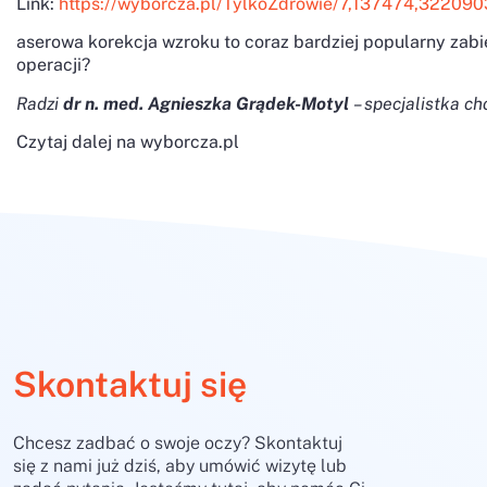
Link:
https://wyborcza.pl/TylkoZdrowie/7,137474,3220903
aserowa korekcja wzroku to coraz bardziej popularny zabi
operacji?
Radzi
dr n. med. Agnieszka Grądek-Motyl
– specjalistka c
Czytaj dalej na wyborcza.pl
Skontaktuj się
Chcesz zadbać o swoje oczy? Skontaktuj
się z nami już dziś, aby umówić wizytę lub