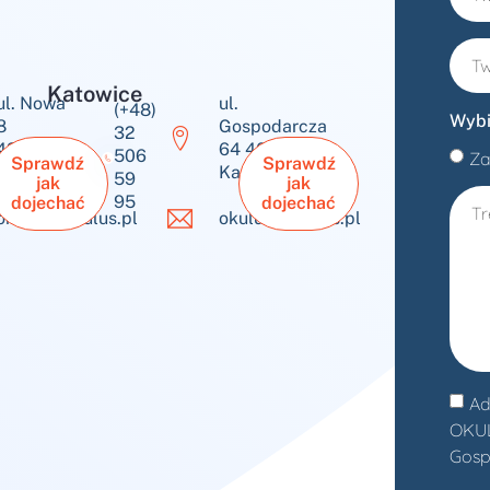
Katowice
ul. Nowa
ul.
(+48)
Wybi
8
Gospodarcza
32
43-600
64 40-432
506
Za
Sprawdź
Sprawdź
Jaworzno
Katowice
59
jak
jak
95
dojechać
dojechać
okulus@okulus.pl
okulus@okulus.pl
Ad
OKULU
Gosp