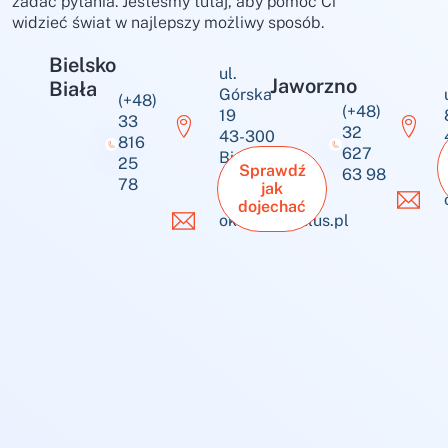
zadać pytania. Jesteśmy tutaj, aby pomóc Ci
widzieć świat w najlepszy możliwy sposób.
Bielsko
ul.
Jaworzno
Biała
Górska
(+48)
(+48)
19
33
32
43-300
816
627
Bielsko-
25
Sprawdź
63 98
Biała
78
jak
dojechać
okulus@okulus.pl