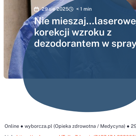
29 sie 2025
< 1
min
Nie mieszaj…laserowe
korekcji wzroku z
dezodorantem w spra
Online ● wyborcza.pl (Opieka zdrowotna / Medycyna) ● 29