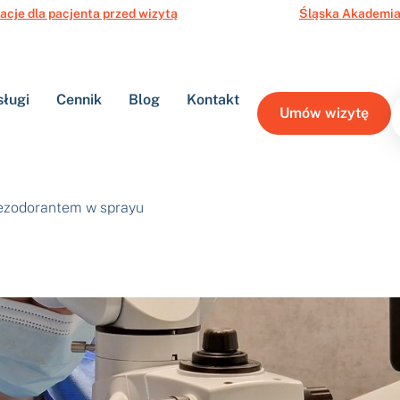
acje dla pacjenta przed wizytą
Śląska Akademia
sługi
Cennik
Blog
Kontakt
Umów wizytę
dezodorantem w sprayu