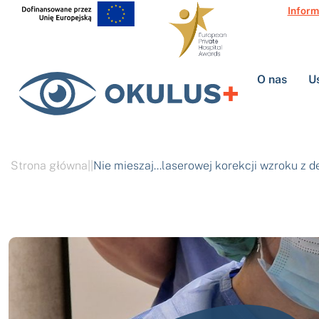
Inform
O nas
U
Strona główna
|
|
Nie mieszaj…laserowej korekcji wzroku z 