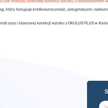
7,nie-mieszaj-laserowej-korekcji-wzroku-z-dezodorantem-w
eg, który koryguje krótkowzroczność, astygmatyzm, nadwzroc
horób oczu i laserowej korekcji wzroku z OKULUS PLUS w Kato
S