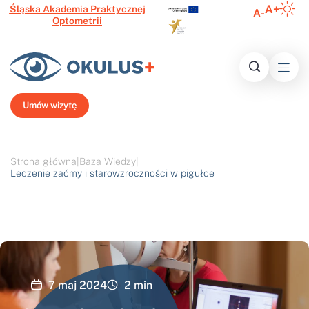
A+
Śląska Akademia Praktycznej
A-
Optometrii
Inform
Histo
Ofert
Media o 
Najczęście
N
Umów wizytę
Strona główna
|
Baza Wiedzy
|
Leczenie zaćmy i starowzroczności w pigułce
7 maj 2024
2
min