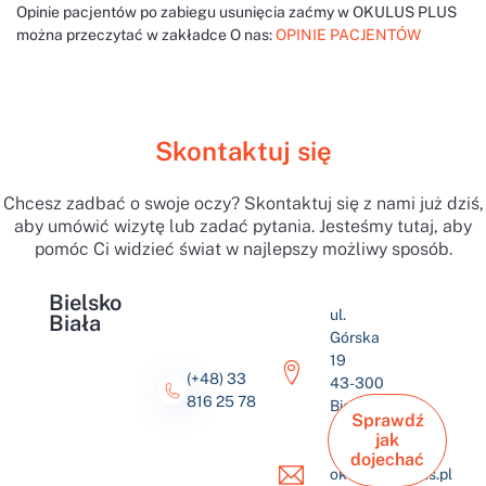
Opinie pacjentów po zabiegu usunięcia zaćmy w OKULUS PLUS
można przeczytać w zakładce O nas:
OPINIE PACJENTÓW
Skontaktuj się
Chcesz zadbać o swoje oczy? Skontaktuj się z nami już dziś,
aby umówić wizytę lub zadać pytania. Jesteśmy tutaj, aby
pomóc Ci widzieć świat w najlepszy możliwy sposób.
Bielsko
ul.
Biała
Górska
19
(+48) 33
43-300
816 25 78
Bielsko-
Sprawdź
Biała
jak
dojechać
okulus@okulus.pl