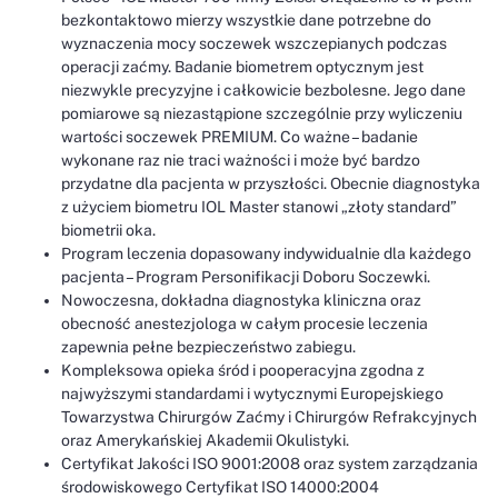
bezkontaktowo mierzy wszystkie dane potrzebne do
wyznaczenia mocy soczewek wszczepianych podczas
operacji zaćmy. Badanie biometrem optycznym jest
niezwykle precyzyjne i całkowicie bezbolesne. Jego dane
pomiarowe są niezastąpione szczególnie przy wyliczeniu
wartości soczewek PREMIUM. Co ważne – badanie
wykonane raz nie traci ważności i może być bardzo
przydatne dla pacjenta w przyszłości. Obecnie diagnostyka
z użyciem biometru IOL Master stanowi „złoty standard”
biometrii oka.
Program leczenia dopasowany indywidualnie dla każdego
pacjenta – Program Personifikacji Doboru Soczewki.
Nowoczesna, dokładna diagnostyka kliniczna oraz
obecność anestezjologa w całym procesie leczenia
zapewnia pełne bezpieczeństwo zabiegu.
Kompleksowa opieka śród i pooperacyjna zgodna z
najwyższymi standardami i wytycznymi Europejskiego
Towarzystwa Chirurgów Zaćmy i Chirurgów Refrakcyjnych
oraz Amerykańskiej Akademii Okulistyki.
Certyfikat Jakości ISO 9001:2008 oraz system zarządzania
środowiskowego Certyfikat ISO 14000:2004