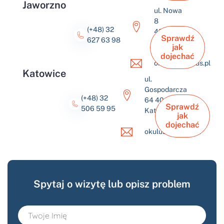
Jaworzno
ul. Nowa
8
(+48) 32
43-600
Sprawdź
627 63 98
Jaworzno
jak
dojechać
okulus@okulus.pl
Katowice
ul.
Gospodarcza
(+48) 32
64 40-432
Sprawdź
506 59 95
Katowice
jak
dojechać
okulus@okulus.pl
Spytaj o wizytę lub opisz problem