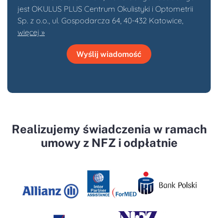
jest OKULUS PLUS Centrum Okulistyki i Optometrii
Sp. z o.o., ul. Gospodarcza 64, 40-432 Katowice,
więcej »
Wyślij wiadomość
Realizujemy świadczenia w ramach
umowy z NFZ i odpłatnie