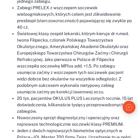
jednego zabiegu.
Zabiegi PRELEX z wszczepem soczewek
wieloogniskowych, których celem jest zlikwidowanie
presbiopii (starczowzroczności) pojawiającej się zwykle po
40 r.ż.
Światowej klasy zespół lekarski, którym kieruje dr n.med.
Iwona Filipecka, członek Polskiego Towarzystwa
Okulistycznego, Amerykańskiej Akademii Okulistyki oraz
Europejskiego Towarzystwa Chirurgów Zaćmy i Chirurgii
Refrakcyjnej. Jako pierwsza w Polsce dr Filipecka
wszczepiła soczewkę MPlus add. +1,5. Po zabiegu
usunięcia zaćmy z wszczepem tych soczewek pacjent
widzi dobrze bez okularów na wszystkie odległości. Z
podobnym sukcesem wykonała nietypowy zabieg
usunięcia zaćmy po korekcji laserowej oczu.
20 tys. pacjentów OKULUS PLUS Leczonych rocznie, 15 lat
doświadczenia, kilkanaście tysięcy przeprowadzonych
zabiegów.
Nowoczesny sprzęt diagnostyczny i operacyjny oraz
najnowsze technologicznie soczewki klasy PREMIUM.
Jeden z dwóch najnowszych biometrów optycznych w
Polsce – IOL Master 700 firmy Zeiss. Urządzenie to w pełni