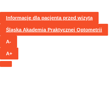
Informacje dla pacjenta przed wizytą
Śląska Akademia Praktycznej Optometrii
A-
A+