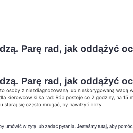
idzą. Parę rad, jak oddążyć o
idzą. Parę rad, jak oddążyć o
 to osoby z niezdiagnozowaną lub nieskorygowaną wadą w
ma dla kierowców kilka rad: Rób postoje co 2 godziny, na 15
u staraj się często mrugać, by nawilżyć oczy.
by umówić wizytę lub zadać pytania. Jesteśmy tutaj, aby pomóc