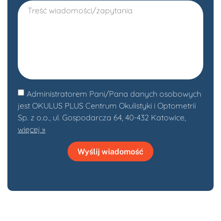
Administratorem Pani/Pana danych osobowych
jest OKULUS PLUS Centrum Okulistyki i Optometrii
Sp. z o.o., ul. Gospodarcza 64, 40-432 Katowice,
więcej »
Wyślij wiadomość