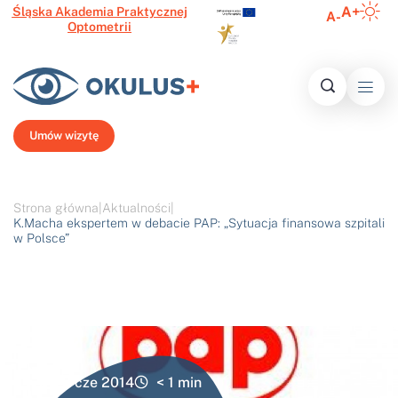
A+
Śląska Akademia Praktycznej
A-
Optometrii
Inform
Histo
Ofert
Media o 
Najczęście
N
Umów wizytę
Strona główna
|
Aktualności
|
K.Macha ekspertem w debacie PAP: „Sytuacja finansowa szpitali
w Polsce”
8 cze 2014
< 1
min