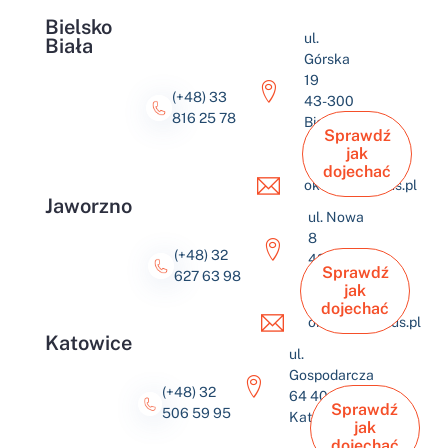
Bielsko
ul.
Biała
Górska
19
(+48) 33
43-300
816 25 78
Bielsko-
Sprawdź
Biała
jak
dojechać
okulus@okulus.pl
Jaworzno
ul. Nowa
8
(+48) 32
43-600
Sprawdź
627 63 98
Jaworzno
jak
dojechać
okulus@okulus.pl
Katowice
ul.
Gospodarcza
(+48) 32
64 40-432
Sprawdź
506 59 95
Katowice
jak
dojechać