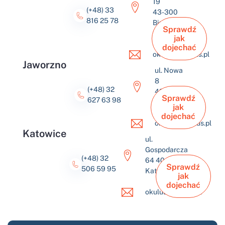
19
(+48) 33
43-300
816 25 78
Bielsko-
Sprawdź
Biała
jak
dojechać
okulus@okulus.pl
Jaworzno
ul. Nowa
8
(+48) 32
43-600
Sprawdź
627 63 98
Jaworzno
jak
dojechać
okulus@okulus.pl
Katowice
ul.
Gospodarcza
(+48) 32
64 40-432
Sprawdź
506 59 95
Katowice
jak
dojechać
okulus@okulus.pl