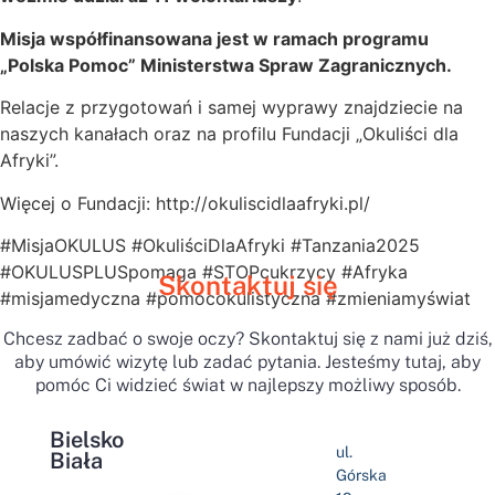
Misja współfinansowana jest w ramach programu
„Polska Pomoc” Ministerstwa Spraw Zagranicznych.
Relacje z przygotowań i samej wyprawy znajdziecie na
naszych kanałach oraz na profilu Fundacji „Okuliści dla
Afryki”.
Więcej o Fundacji: http://okuliscidlaafryki.pl/
#MisjaOKULUS #OkuliściDlaAfryki #Tanzania2025
#OKULUSPLUSpomaga #STOPcukrzycy #Afryka
Skontaktuj się
#misjamedyczna #pomocokulistyczna #zmieniamyświat
Chcesz zadbać o swoje oczy? Skontaktuj się z nami już dziś,
aby umówić wizytę lub zadać pytania. Jesteśmy tutaj, aby
pomóc Ci widzieć świat w najlepszy możliwy sposób.
Bielsko
ul.
Biała
Górska