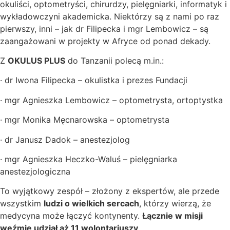
okuliści, optometryści, chirurdzy, pielęgniarki, informatyk i
wykładowczyni akademicka. Niektórzy są z nami po raz
pierwszy, inni – jak dr Filipecka i mgr Lembowicz – są
zaangażowani w projekty w Afryce od ponad dekady.
Z
OKULUS PLUS
do Tanzanii polecą m.in.:
· dr Iwona Filipecka – okulistka i prezes Fundacji
· mgr Agnieszka Lembowicz – optometrysta, ortoptystka
· mgr Monika Męcnarowska – optometrysta
· dr Janusz Dadok – anestezjolog
· mgr Agnieszka Heczko-Waluś – pielęgniarka
anestezjologiczna
To wyjątkowy zespół – złożony z ekspertów, ale przede
wszystkim
ludzi o wielkich sercach
, którzy wierzą, że
medycyna może łączyć kontynenty.
Łącznie w misji
weźmie udział aż 11 wolontariuszy
.