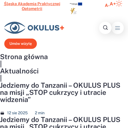
A+
Śląska Akademia Praktycznej
A-
Optometrii
Inform
Histo
Ofert
Media o 
Najczęście
N
Umów wizytę
Strona główna
|
Aktualności
|
Jedziemy do Tanzanii – OKULUS PLUS
na misji „STOP cukrzycy i utracie
widzenia”
12 sie 2025
2
min
Jedziemy do Tanzanii – OKULUS PLUS
na misji „STOP cukrzycy i utracie