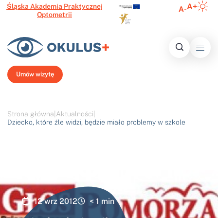
A+
Śląska Akademia Praktycznej
A-
Optometrii
Inform
Histo
Ofert
Media o 
Najczęście
N
Umów wizytę
Strona główna
|
Aktualności
|
Dziecko, które źle widzi, będzie miało problemy w szkole
12 wrz 2012
< 1
min