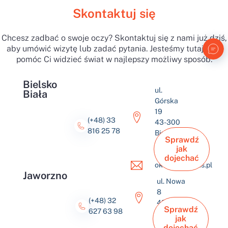
Skontaktuj się
Chcesz zadbać o swoje oczy? Skontaktuj się z nami już dziś,
aby umówić wizytę lub zadać pytania. Jesteśmy tutaj, aby
pomóc Ci widzieć świat w najlepszy możliwy sposób.
Bielsko
ul.
Biała
Górska
19
(+48) 33
43-300
816 25 78
Bielsko-
Sprawdź
Biała
jak
dojechać
okulus@okulus.pl
Jaworzno
ul. Nowa
8
(+48) 32
43-600
Sprawdź
627 63 98
Jaworzno
jak
dojechać