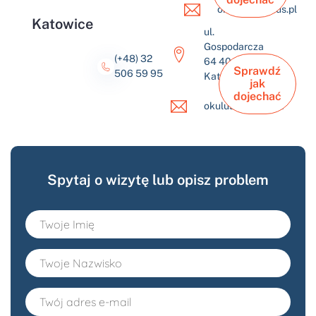
okulus@okulus.pl
Katowice
ul.
Gospodarcza
(+48) 32
64 40-432
Sprawdź
506 59 95
Katowice
jak
dojechać
okulus@okulus.pl
Spytaj o wizytę lub opisz problem