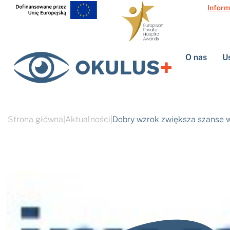
Inform
O nas
U
Strona główna
|
Aktualności
|
Dobry wzrok zwiększa szanse w