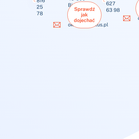
816
627
Bielsko-
25
Sprawdź
63 98
Biała
78
jak
dojechać
okulus@okulus.pl