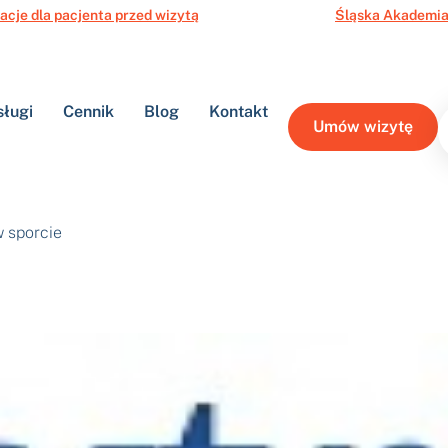
acje dla pacjenta przed wizytą
Śląska Akademia
sługi
Cennik
Blog
Kontakt
Umów wizytę
 sporcie