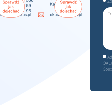
506
Za
Sprawdź
Sprawdź
Jaworzno
Katowice
59
jak
jak
95
dojechać
dojechać
okulus@okulus.pl
okulus@okulus.pl
Ad
OKULU
Gosp