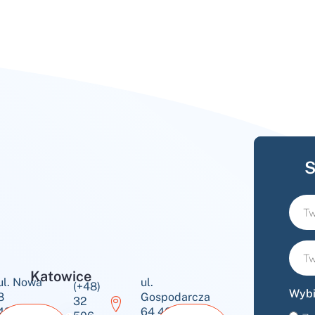
S
Katowice
ul. Nowa
ul.
(+48)
Wybi
8
Gospodarcza
32
43-600
64 40-432