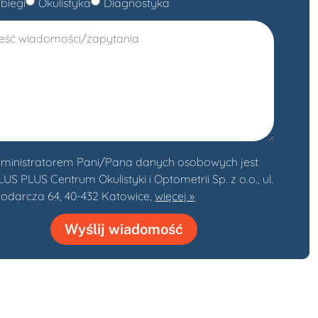
biegi
Okulistyka
Diagnostyka
ministratorem Pani/Pana danych osobowych jest
S PLUS Centrum Okulistyki i Optometrii Sp. z o.o., ul.
odarcza 64, 40-432 Katowice,
więcej »
Wyślij wiadomość