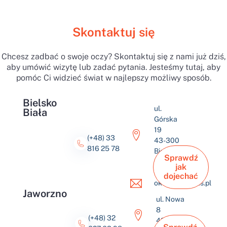
Skontaktuj się
Chcesz zadbać o swoje oczy? Skontaktuj się z nami już dziś,
aby umówić wizytę lub zadać pytania. Jesteśmy tutaj, aby
pomóc Ci widzieć świat w najlepszy możliwy sposób.
Bielsko
ul.
Biała
Górska
19
(+48) 33
43-300
816 25 78
Bielsko-
Sprawdź
Biała
jak
dojechać
okulus@okulus.pl
Jaworzno
ul. Nowa
8
(+48) 32
43-600