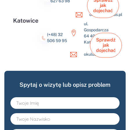
Sprawdź
627 63 98
Jaworzno
jak
dojechać
okulus@okulus.pl
Katowice
ul.
Gospodarcza
(+48) 32
64 40-432
Sprawdź
506 59 95
Katowice
jak
dojechać
okulus@okulus.pl
Spytaj o wizytę lub opisz problem