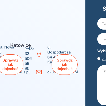
S
Katowice
ul. Nowa
ul.
(+48)
Wybi
8
Gospodarcza
32
43-600
64 40-432
506
Za
Sprawdź
Sprawdź
Jaworzno
Katowice
59
jak
jak
95
dojechać
dojechać
okulus@okulus.pl
okulus@okulus.pl