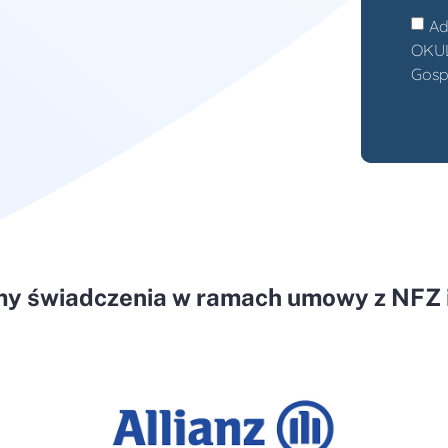
Ad
OKULU
Gosp
my świadczenia w ramach umowy z NFZ i