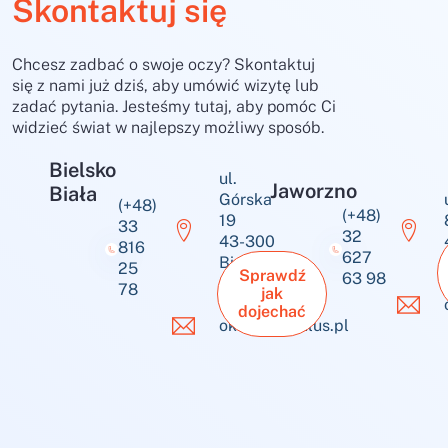
Skontaktuj się
Chcesz zadbać o swoje oczy? Skontaktuj
się z nami już dziś, aby umówić wizytę lub
zadać pytania. Jesteśmy tutaj, aby pomóc Ci
widzieć świat w najlepszy możliwy sposób.
Bielsko
ul.
Jaworzno
Biała
Górska
(+48)
(+48)
19
33
32
43-300
816
627
Bielsko-
25
Sprawdź
63 98
Biała
78
jak
dojechać
okulus@okulus.pl