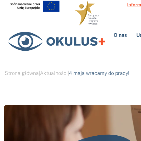
Inform
O nas
U
Strona główna
|
Aktualności
|
4 maja wracamy do pracy!