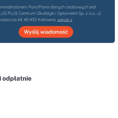
ministratorem Pani/Pana danych osobowych jest
S PLUS Centrum Okulistyki i Optometrii Sp. z o.o., ul.
odarcza 64, 40-432 Katowice,
więcej »
Wyślij wiadomość
 odpłatnie