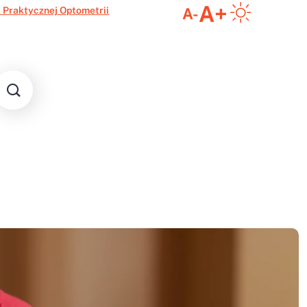
A+
 Praktycznej Optometrii
A-