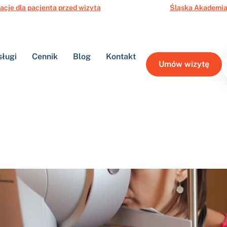
acje dla pacjenta przed wizytą
Śląska Akademia
sługi
Cennik
Blog
Kontakt
Umów wizytę