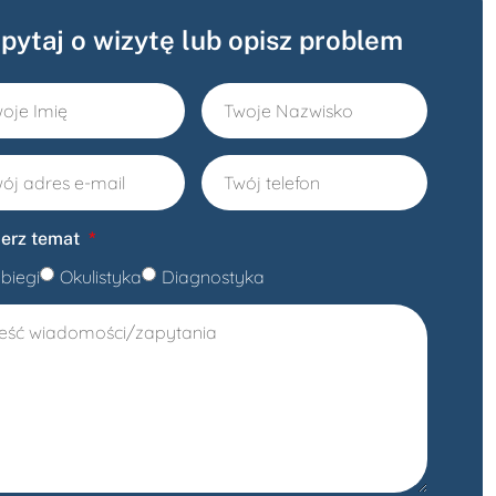
pytaj o wizytę lub opisz problem
erz temat
biegi
Okulistyka
Diagnostyka