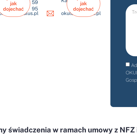
Jaworzno
Katowice
59
jak
jak
95
dojechać
dojechać
okulus@okulus.pl
okulus@okulus.pl
Ad
OKULU
Gosp
my świadczenia w ramach umowy z NFZ i