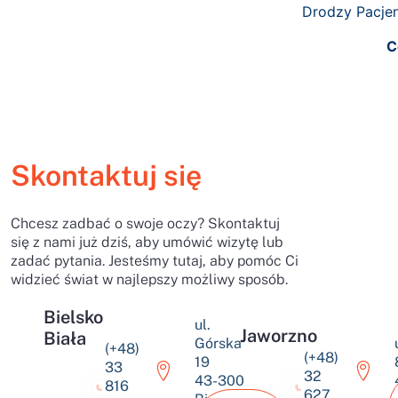
Drodzy Pacjenc
C
Skontaktuj się
Chcesz zadbać o swoje oczy? Skontaktuj
się z nami już dziś, aby umówić wizytę lub
zadać pytania. Jesteśmy tutaj, aby pomóc Ci
widzieć świat w najlepszy możliwy sposób.
Bielsko
ul.
Jaworzno
Biała
Górska
(+48)
(+48)
19
33
32
43-300
816
627