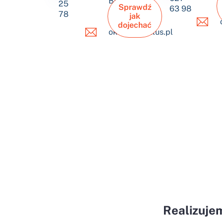
Bielsko-
25
Sprawdź
63 98
Biała
78
jak
dojechać
okulus@okulus.pl
Realizuje