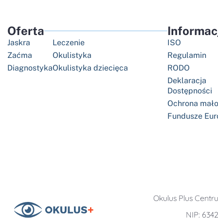
Oferta
Informac
Jaskra
Leczenie
ISO
Zaćma
Okulistyka
Regulamin
Diagnostyka
Okulistyka dziecięca
RODO
Deklaracja
Dostępności
Ochrona mało
Fundusze Eur
Okulus Plus Centrum
NIP: 634