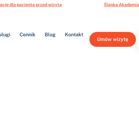
acje dla pacjenta przed wizytą
Śląska Akademia
sługi
Cennik
Blog
Kontakt
Umów wizytę