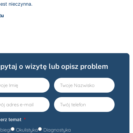
jest nieczynna.
tu
pytaj o wizytę lub opisz problem
erz temat
biegi
Okulistyka
Diagnostyka