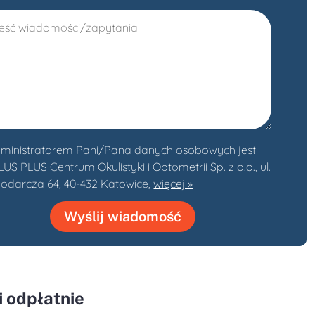
ministratorem Pani/Pana danych osobowych jest
S PLUS Centrum Okulistyki i Optometrii Sp. z o.o., ul.
odarcza 64, 40-432 Katowice,
więcej »
Wyślij wiadomość
 odpłatnie