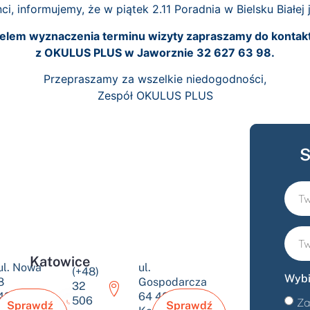
i, informujemy, że w piątek 2.11 Poradnia w Bielsku Białej 
elem wyznaczenia terminu wizyty zapraszamy do kontak
z OKULUS PLUS w Jaworznie 32 627 63 98.
Przepraszamy za wszelkie niedogodności,
Zespół OKULUS PLUS
S
Katowice
ul. Nowa
ul.
(+48)
Wybi
8
Gospodarcza
32
43-600
64 40-432
506
Za
Sprawdź
Sprawdź