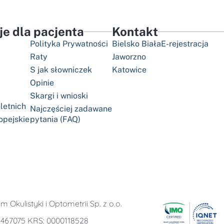
je dla pacjenta
Kontakt
Polityka Prywatności
Bielsko Biała
E-rejestracja
Raty
Jaworzno
S jak słowniczek
Katowice
Opinie
Skargi i wnioski
letnich
Najczęściej zadawane
opejskie
pytania (FAQ)
 Okulistyki i Optometrii Sp. z o.o.
2467075 KRS: 0000118528